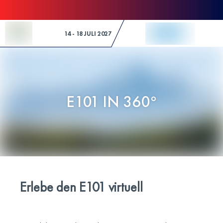
Skip to Content
14 - 18 JULI 2027
E101 IN 360°
Erlebe den E101 virtuell