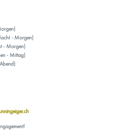
Morgen)
Nacht - Morgen)
ht - Morgen)
en - Mittag)
 Abend)
unningeiger.ch
 Engagement!