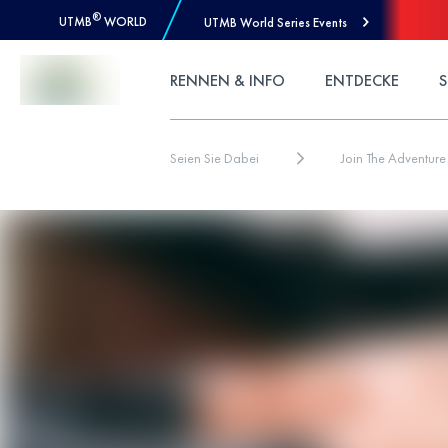
®
UTMB
WORLD
UTMB World Series Events
Skip to Content
RENNEN & INFO
ENTDECKE
S
Seien Sie Dabei
Join The Adventure