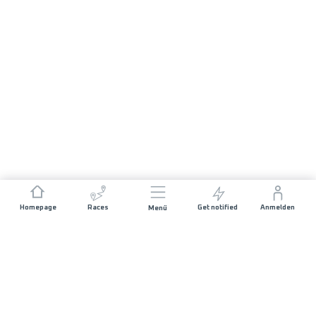
Homepage
Races
Get notified
Anmelden
Menü