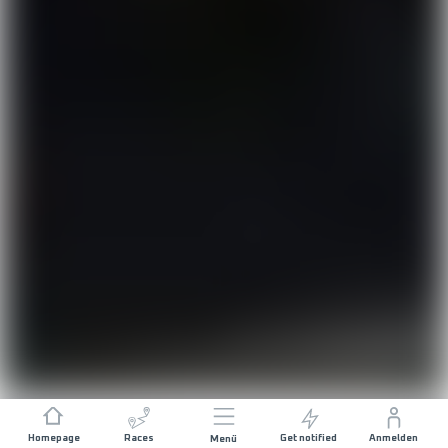
Homepage
Races
Get notified
Anmelden
Menü
DISTANZ
HÖHENMETER POSITIV